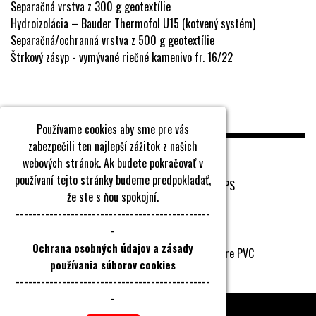
Separačná vrstva z 300 g geotextílie
Hydroizolácia – Bauder Thermofol U15 (kotvený systém)
Separačná/ochranná vrstva z 500 g geotextílie
Štrkový zásyp - vymývané riečné kamenivo fr. 16/22
Skladba atiky
Používame cookies aby sme pre vás
zabezpečili ten najlepší zážitok z našich
Pôvodné murivo
webových stránok. Ak budete pokračovať v
Parozábrana – pôvodné asfaltové pásy
používaní tejto stránky budeme predpokladať,
Drevená nadstavba atiky vyplnená polystyrénom XPS
že ste s ňou spokojní.
Drevený záklop z OSB dosky hr. 22 mm
----------------------------------------------
Separačná vrstva z 300 g geotextílie
-
Odkvapový poplastovaný plech pre PVC
Ochrana osobných údajov a zásady
Rohové a kútove profily z poplastovaného plechu pre PVC
používania súborov cookies
Hydroizolácia – Bauder Thermofol U15
----------------------------------------------
-
2026 © TECHNOIZOL HM